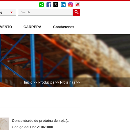
EVENTO
CARRERA
Contáctenos
Inicio
>>
Productos
>>
Proteínas
>>
Concentrado de proteína de soja(...
Codigo del HS:
21061000