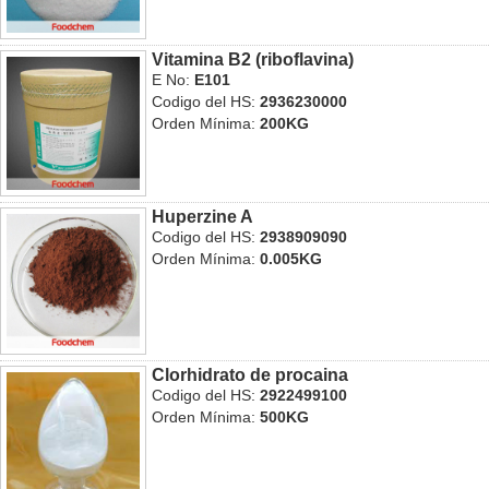
Vitamina B2 (riboflavina)
E No:
E101
Codigo del HS:
2936230000
Orden Mínima:
200KG
Huperzine A
Codigo del HS:
2938909090
Orden Mínima:
0.005KG
Clorhidrato de procaina
Codigo del HS:
2922499100
Orden Mínima:
500KG