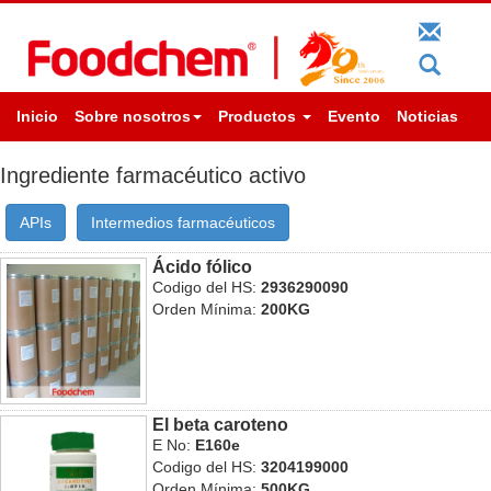
Inicio
Sobre nosotros
Productos
Evento
Noticias
Ingrediente farmacéutico activo
APIs
Intermedios farmacéuticos
Ácido fólico
Codigo del HS:
2936290090
Orden Mínima:
200KG
El beta caroteno
E No:
E160e
Codigo del HS:
3204199000
Orden Mínima:
500KG