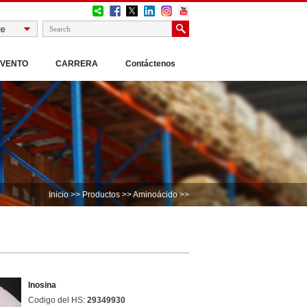
EVENTO
CARRERA
Contáctenos
Inicio
>>
Productos
>>
Aminoácido
>>
Inosina
Codigo del HS:
29349930