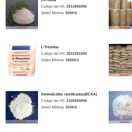
L-Prolina
Codigo del HS:
2933990090
Orden Mínima:
500KG
L-Treonina
Codigo del HS:
2922491090
Orden Mínima:
3000KG
Aminoácidos ramificados(BCAA)
Codigo del HS:
2106909090
Orden Mínima:
500KG