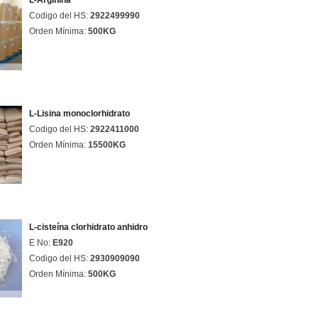
L-Arginina
Codigo del HS:
2922499990
Orden Mínima:
500KG
L-Lisina monoclorhidrato
Codigo del HS:
2922411000
Orden Mínima:
15500KG
L-cisteína clorhidrato anhidro
E No:
E920
Codigo del HS:
2930909090
Orden Mínima:
500KG