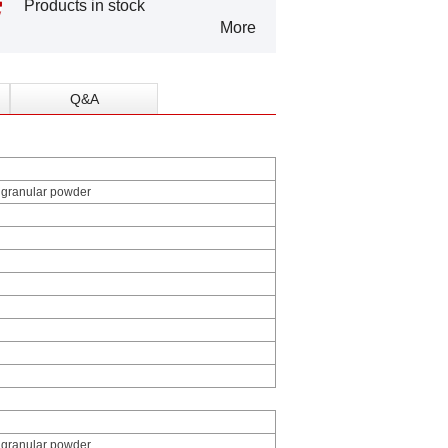
Products in stock
More
Q&A
 granular powder
 granular powder