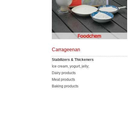
Carrageenan
Stabilizers & Thickeners
Ice cream, yogurt, jelly;
Dairy products
Meat products
Baking products