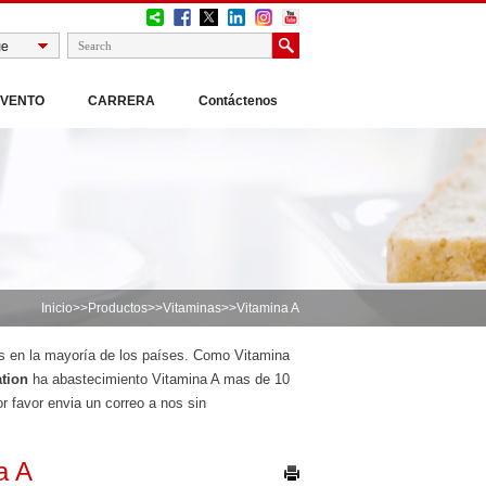
EVENTO
CARRERA
Contáctenos
Inicio
>>
Productos
>>
Vitaminas
>>Vitamina A
res en la mayoría de los países. Como Vitamina
tion
ha abastecimiento Vitamina A mas de 10
r favor envia un correo a nos sin
a A