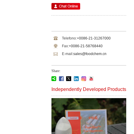
Telefono:
+0086-21-31267000
Fax:
+0086-21-58768440
E-mail:
sales@foodchem.cn
Share:
Independently Developed Products