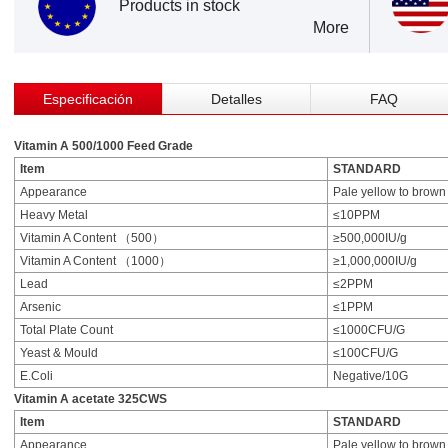
Products in stock
More
Especificación
Detalles
FAQ
Vitamin A 500/1000 Feed Grade
Item
STANDARD
Appearance
Pale yellow to brown
Heavy Metal
≤10PPM
Vitamin A Content （500）
≥500,000IU/g
Vitamin A Content （1000）
≥1,000,000IU/g
Lead
≤2PPM
Arsenic
≤1PPM
Total Plate Count
≤1000CFU/G
Yeast & Mould
≤100CFU/G
E.Coli
Negative/10G
Vitamin A acetate 325CWS
Item
STANDARD
Appearance
Pale yellow to brown