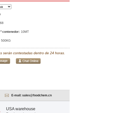
s
68
’’ contenedor:
10MT
500KG
s serán contestadas dentro de 24 horas.
E-mail:
sales@foodchem.cn
USA warehouse