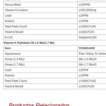
Heavy Metal
≤10PPM
Vitamin A Content
≥325,000IU/g
Lead
≤2PPM
Arsenic
≤1PPM
Total Plate Count
≤1000CFU/G
Yeast & Mould
≤100CFU/G
E.Coli
Negative/10G
Vitamin A Palmitate Oil 1.0 Miu/1.7 Miu
Item
STANDARD
Appearance
Pale Yellow To Yello
Assay (1.0 Miu)
Min 1.0 Miu/G
Assay (1.7 Miu)
Min 1.7 Miu/G
Lead
≤2PPM
Arsenic
≤1PPM
Total Plate Count
≤1000CFU/G
Yeast & Mould
≤100CFU/G
Productos Relacionados