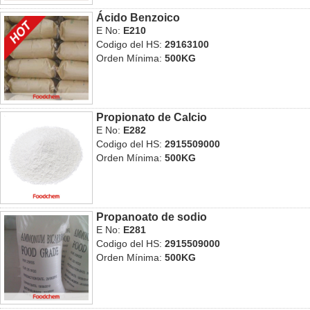
Ácido Benzoico
E No:
E210
Codigo del HS:
29163100
Orden Mínima:
500KG
Propionato de Calcio
E No:
E282
Codigo del HS:
2915509000
Orden Mínima:
500KG
Propanoato de sodio
E No:
E281
Codigo del HS:
2915509000
Orden Mínima:
500KG