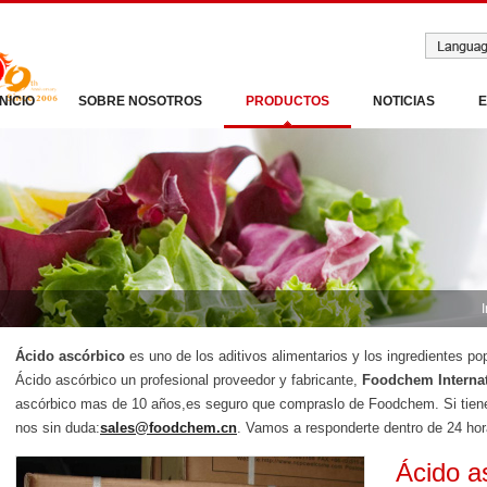
INICIO
SOBRE NOSOTROS
PRODUCTOS
NOTICIAS
I
Ácido ascórbico
es uno de los aditivos alimentarios y los ingredientes p
Ácido ascórbico un profesional proveedor y fabricante,
Foodchem Internat
ascórbico mas de 10 años,es seguro que compraslo de Foodchem. Si tiene i
nos sin duda:
sales@foodchem.cn
. Vamos a responderte dentro de 24 hor
Ácido a