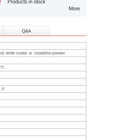
Products in stock
More
Q&A
st white crystal or crystalline powder
92℃
1.5°
5