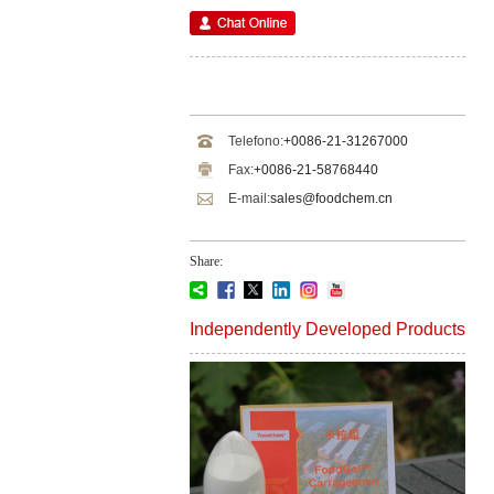
Telefono:
+0086-21-31267000
Fax:
+0086-21-58768440
E-mail:
sales@foodchem.cn
Share:
Independently Developed Products