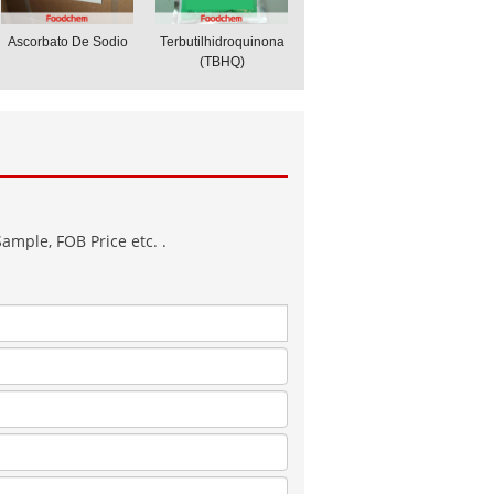
Ascorbato De Sodio
Terbutilhidroquinona
(TBHQ)