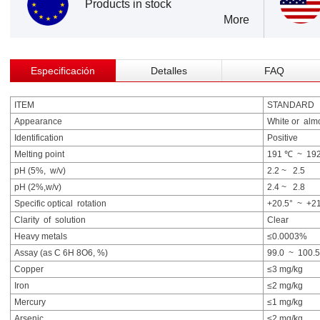
Products in stock
More
Especificación
Detalles
FAQ
ITEM
STANDARD
Appearance
White or almo
Identification
Positive
Melting point
191 ℃ ~ 1
pH (5%, w/v)
2.2 ~ 2.5
pH (2%,w/v)
2.4 ~ 2.8
Specific optical rotation
+20.5° ~ +2
Clarity of solution
Clear
Heavy metals
≤0.0003%
Assay (as C 6H 8O6, %)
99.0 ~ 100.
Copper
≤3 mg/kg
Iron
≤2 mg/kg
Mercury
≤1 mg/kg
Arsenic
≤2 mg/kg