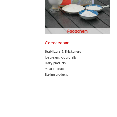
Carrageenan
Stabilizers & Thickeners
Ice cream, yogurt, jelly;
Dairy products
Meat products
Baking products