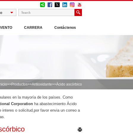
EVENTO
CARRERA
Contáctenos
nicio
>>
Productos
>>
Antioxidante
>>Ácido ascórbico
opulares en la mayoría de los países. Como
ional Corporation
ha abastecimiento Ácido
nteres o solicitud,por favor envia un correo a
as.
scórbico