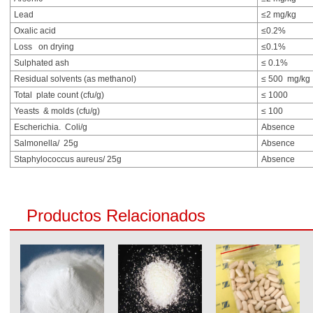
Lead
≤2 mg/kg
Oxalic acid
≤0.2%
Loss on drying
≤0.1%
Sulphated ash
≤ 0.1%
Residual solvents (as methanol)
≤ 500 mg/kg
Total plate count (cfu/g)
≤ 1000
Yeasts & molds (cfu/g)
≤ 100
Escherichia. Coli/g
Absence
Salmonella/ 25g
Absence
Staphylococcus aureus/ 25g
Absence
Productos Relacionados