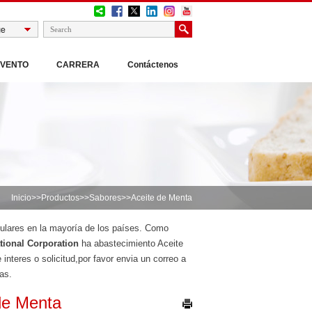
EVENTO
CARRERA
Contáctenos
Inicio
>>
Productos
>>
Sabores
>>Aceite de Menta
opulares en la mayoría de los países. Como
ional Corporation
ha abastecimiento Aceite
teres o solicitud,por favor envia un correo a
as.
de Menta