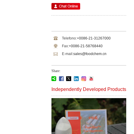
Telefono:
+0086-21-31267000
Fax:
+0086-21-58768440
E-mail:
sales@foodchem.cn
Share:
Independently Developed Products