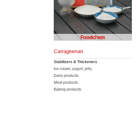
Carrageenan
Stabilizers & Thickeners
Ice cream, yogurt, jelly;
Dairy products
Meat products
Baking products