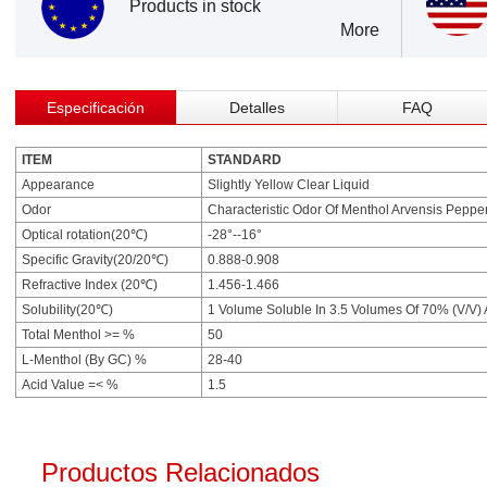
Products in stock
More
Especificación
Detalles
FAQ
ITEM
STANDARD
Appearance
Slightly Yellow Clear Liquid
Odor
Characteristic Odor Of Menthol Arvensis Pepper
Optical rotation(20℃)
-28°--16°
Specific Gravity(20/20℃)
0.888-0.908
Refractive Index (20℃)
1.456-1.466
Solubility(20℃)
1 Volume Soluble In 3.5 Volumes Of 70% (V/V) 
Total Menthol >= %
50
L-Menthol (By GC) %
28-40
Acid Value =< %
1.5
Productos Relacionados