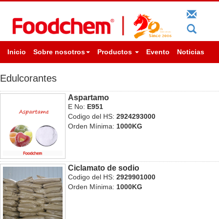
Inicio
Sobre nosotros
Productos
Evento
Noticias
Edulcorantes
Aspartamo
E No:
E951
Codigo del HS:
2924293000
Orden Mínima:
1000KG
Ciclamato de sodio
Codigo del HS:
2929901000
Orden Mínima:
1000KG