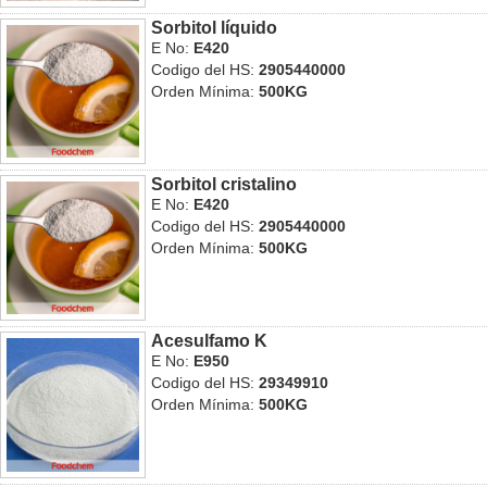
Sorbitol líquido
E No:
E420
Codigo del HS:
2905440000
Orden Mínima:
500KG
Sorbitol cristalino
E No:
E420
Codigo del HS:
2905440000
Orden Mínima:
500KG
Acesulfamo K
E No:
E950
Codigo del HS:
29349910
Orden Mínima:
500KG