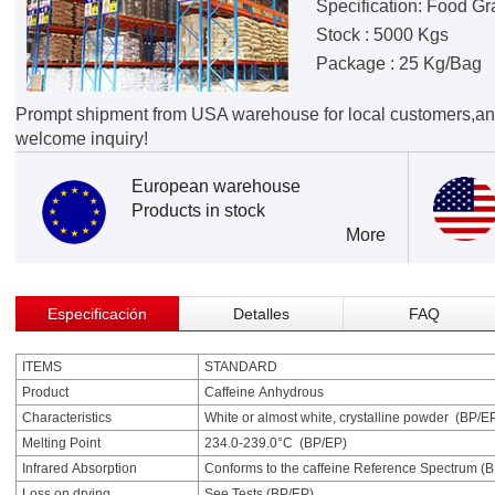
Specification: Food G
Stock : 5000 Kgs
Package : 25 Kg/Bag
Prompt shipment from USA warehouse for local customers,an
welcome inquiry!
European warehouse
Products in stock
More
Especificación
Detalles
FAQ
ITEMS
STANDARD
Product
Caffeine Anhydrous
Characteristics
White or almost white, crystalline powder (BP/EP) 
Melting Point
234.0-239.0°C (BP/EP)
Infrared Absorption
Conforms to the caffeine Reference Spectrum (
Loss on drying
See Tests (BP/EP)