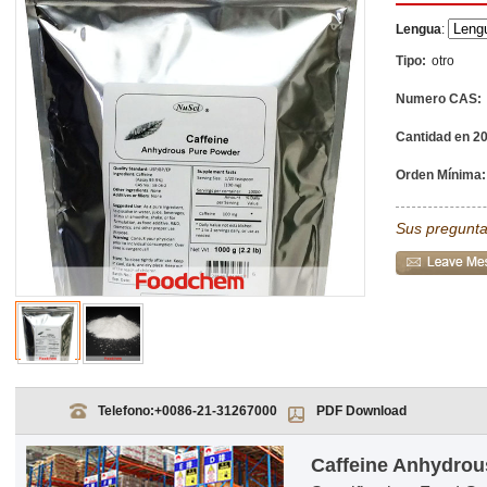
Lengua
:
Tipo:
otro
Numero CAS:
Cantidad en 20
Orden Mínima:
Sus pregunta
Telefono:
+0086-21-31267000
PDF Download
Caffeine Anhydro