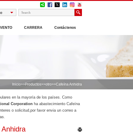
EVENTO
CARRERA
Contáctenos
Inicio
>>
Productos
>>
otro
>>Cafeína Anhidra
opulares en la mayoría de los países. Como
ional Corporation
ha abastecimiento Cafeína
eres o solicitud,por favor envia un correo a
as.
 Anhidra