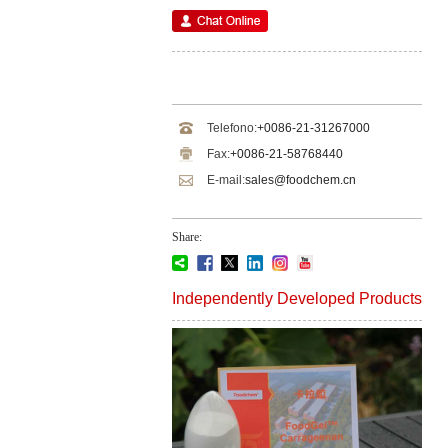
Telefono:
+0086-21-31267000
Fax:
+0086-21-58768440
E-mail:
sales@foodchem.cn
Share:
Independently Developed Products