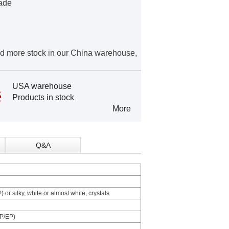
rade
d more stock in our China warehouse,
USA warehouse
Products in stock
More
Q&A
or silky, white or almost white, crystals
BP/EP)