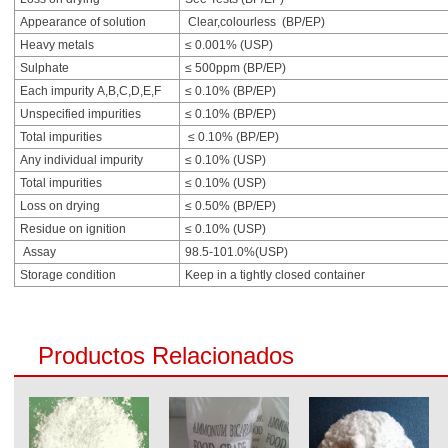
Appearance of solution
Clear,colourless (BP/EP)
Heavy metals
≤ 0.001% (USP)
Sulphate
≤ 500ppm (BP/EP)
Each impurity A,B,C,D,E,F
≤ 0.10% (BP/EP)
Unspecified impurities
≤ 0.10% (BP/EP)
Total impurities
≤ 0.10% (BP/EP)
Any individual impurity
≤ 0.10% (USP)
Total impurities
≤ 0.10% (USP)
Loss on drying
≤ 0.50% (BP/EP)
Residue on ignition
≤ 0.10% (USP)
Assay
98.5-101.0%(USP)
Storage condition
Keep in a tightly closed container
Productos Relacionados