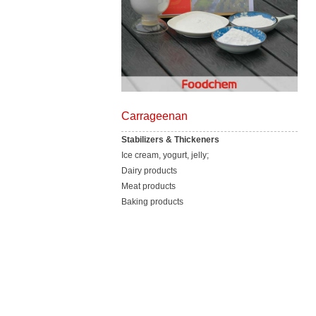
Carrageenan
Stabilizers & Thickeners
Ice cream, yogurt, jelly;
Dairy products
Meat products
Baking products