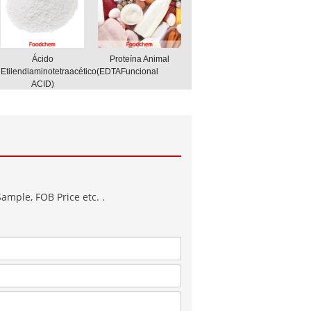
Ácido
Proteína Animal
Etilendiaminotetraacético(EDTA
Funcional
ACID)