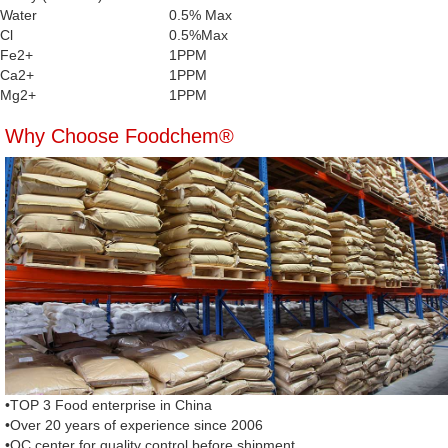
Water
0.5% Max
Cl
0.5%Max
Fe2+
1PPM
Ca2+
1PPM
Mg2+
1PPM
Why Choose Foodchem®
•TOP 3 Food enterprise in China
•Over 20 years of experience since 2006
•QC center for quality control before shipment