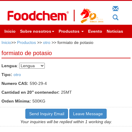
Inicio
Sobre nosotros
Productos
Evento
Noticias
Inicio
>>
Productos
>>
otro
>> formiato de potasio
formiato de potasio
Lengua
:
Tipo:
otro
Numero CAS:
590-29-4
Cantidad en 20’’ contenedor:
25MT
Orden Mínima:
500KG
Send Inquiry Email
Leave Message
Your inquiries will be replied within 1 working day.