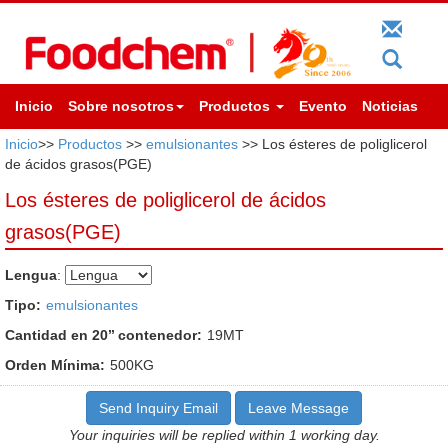
Inicio
Sobre nosotros
Productos
Evento
Noticias
Inicio
>>
Productos
>>
emulsionantes
>> Los ésteres de poliglicerol
de ácidos grasos(PGE)
Los ésteres de poliglicerol de ácidos
grasos(PGE)
Lengua
:
Tipo:
emulsionantes
Cantidad en 20’’ contenedor:
19MT
Orden Mínima:
500KG
Send Inquiry Email
Leave Message
Your inquiries will be replied within 1 working day.