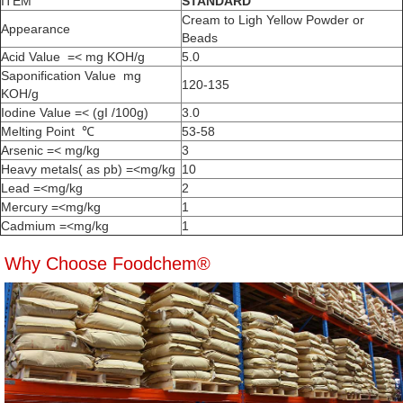
ITEM
STANDARD
Cream to Ligh Yellow Powder or
Appearance
Beads
Acid Value =< mg KOH/g
5.0
Saponification Value mg
120-135
KOH/g
Iodine Value =< (gI /100g)
3.0
Melting Point ℃
53-58
Arsenic =< mg/kg
3
Heavy metals( as pb) =<mg/kg
10
Lead =<mg/kg
2
Mercury =<mg/kg
1
Cadmium =<mg/kg
1
Why Choose Foodchem®