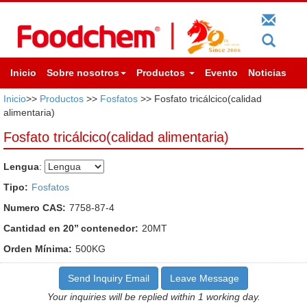
Inicio
Sobre nosotros
Productos
Evento
Noticias
Inicio
>>
Productos
>>
Fosfatos
>> Fosfato tricálcico(calidad
alimentaria)
Fosfato tricálcico(calidad alimentaria)
Lengua
:
Tipo:
Fosfatos
Numero CAS:
7758-87-4
Cantidad en 20’’ contenedor:
20MT
Orden Mínima:
500KG
Send Inquiry Email
Leave Message
Your inquiries will be replied within 1 working day.