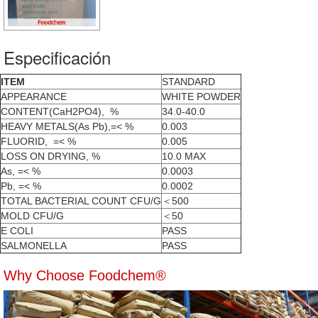
Especificación
ITEM
STANDARD
APPEARANCE
WHITE POWDER
CONTENT(CaH2PO4), %
34.0-40.0
HEAVY METALS(As Pb),=< %
0.003
FLUORID, =< %
0.005
LOSS ON DRYING, %
10.0 MAX
As, =< %
0.0003
Pb, =< %
0.0002
TOTAL BACTERIAL COUNT CFU/G
＜500
MOLD CFU/G
＜50
E COLI
PASS
SALMONELLA
PASS
Why Choose Foodchem®