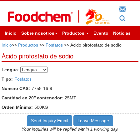
Inicio
Sobre nosotros
Productos
Evento
Noticias
Inicio
>>
Productos
>>
Fosfatos
>> Ácido pirofosfato de sodio
Ácido pirofosfato de sodio
Lengua
:
Tipo:
Fosfatos
Numero CAS:
7758-16-9
Cantidad en 20’’ contenedor:
25MT
Orden Mínima:
500KG
Send Inquiry Email
Leave Message
Your inquiries will be replied within 1 working day.