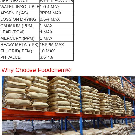
APPEARANCE
WHITE POWDER
WATER INSOLUBLE
1.0% MAX
ARSENIC( AS)
3PPM MAX
LOSS ON DRYING
0.5% MAX
CADMIUM (PPM)
1 MAX
LEAD (PPM)
4 MAX
MERCURY (PPM)
1 MAX
HEAVY METAL( PB)
15PPM MAX
FLUORID( PPM)
10 MAX
PH VALUE
3.5-4.5
Why Choose Foodchem®