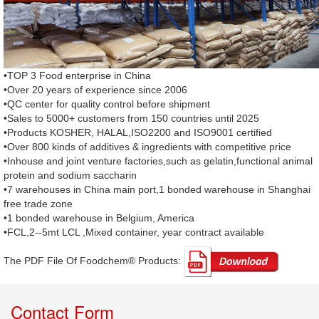
•TOP 3 Food enterprise in China
•Over 20 years of experience since 2006
•QC center for quality control before shipment
•Sales to 5000+ customers from 150 countries until 2025
•Products KOSHER, HALAL,ISO2200 and ISO9001 certified
•Over 800 kinds of additives & ingredients with competitive price
•Inhouse and joint venture factories,such as gelatin,functional animal
protein and sodium saccharin
•7 warehouses in China main port,1 bonded warehouse in Shanghai
free trade zone
•1 bonded warehouse in Belgium, America
•FCL,2--5mt LCL ,Mixed container, year contract available
The PDF File Of Foodchem® Products: