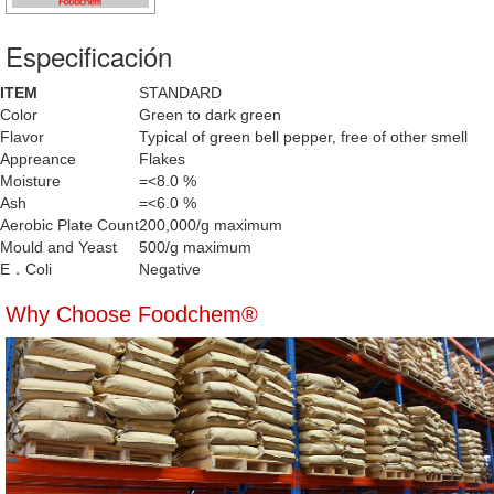
Especificación
ITEM
STANDARD
Color
Green to dark green
Flavor
Typical of green bell pepper, free of other smell
Appreance
Flakes
Moisture
=<8.0 %
Ash
=<6.0 %
Aerobic Plate Count
200,000/g maximum
Mould and Yeast
500/g maximum
E．Coli
Negative
Why Choose Foodchem®