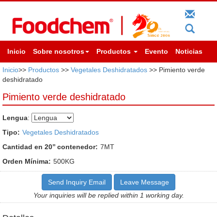
Inicio
Sobre nosotros
Productos
Evento
Noticias
Inicio
>>
Productos
>>
Vegetales Deshidratados
>> Pimiento verde
deshidratado
Pimiento verde deshidratado
Lengua
:
Tipo:
Vegetales Deshidratados
Cantidad en 20’’ contenedor:
7MT
Orden Mínima:
500KG
Send Inquiry Email
Leave Message
Your inquiries will be replied within 1 working day.